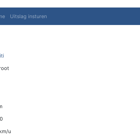
me
Uitslag insturen
ti
root
m
00
 km/u