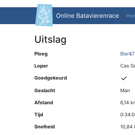
Online Batavierenrace
Ho
Uitslag
Ploeg
Bier&Ti
Loper
Cas G
Goedgekeurd
Geslacht
Man
Afstand
6,14 k
Tijd
0:34:
Snelheid
10,84